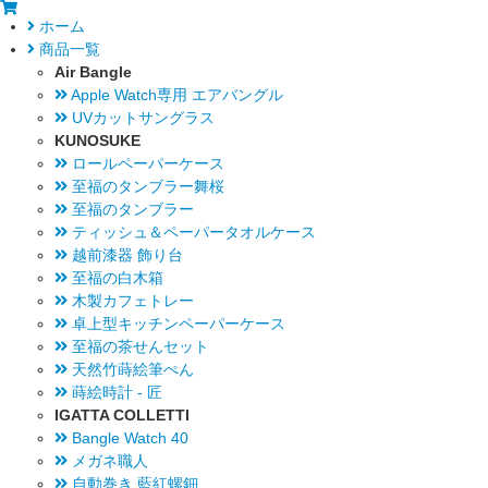
ホーム
商品一覧
Air Bangle
Apple Watch専用 エアバングル
UVカットサングラス
KUNOSUKE
ロールペーパーケース
至福のタンブラー舞桜
至福のタンブラー
ティッシュ＆ペーパータオルケース
越前漆器 飾り台
至福の白木箱
木製カフェトレー
卓上型キッチンペーパーケース
至福の茶せんセット
天然竹蒔絵筆ぺん
蒔絵時計 - 匠
IGATTA COLLETTI
Bangle Watch 40
メガネ職人
自動巻き 藍紅螺鈿