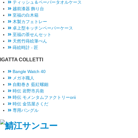
ティッシュ＆ペーパータオルケース
越前漆器 飾り台
至福の白木箱
木製カフェトレー
卓上型キッチンペーパーケース
至福の茶せんセット
天然竹蒔絵筆ぺん
蒔絵時計 - 匠
IGATTA COLLETTI
Bangle Watch 40
メガネ職人
自動巻き 藍紅螺鈿
時伝 岩野市兵衛
時伝 モメンタムファクトリーorii
時伝 金箔屋さくだ
専用バングル