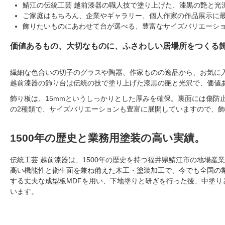
鯖江の伝統工芸 越前漆器の職人技で塗り上げた、漆黒の艶と光
ご家庭はもちろん、企業やギャラリー、個人作家の作品展示に
飾りたいものにあわせて台が選べる、豊富なサイズバリエーシ
価値あるもの、大切なものに、ふさわしい居場所をつくる
繊細な色合いの切子のグラスや陶器、作家ものの逸品から、お気に
越前漆器の飾り台は伝統の技で塗り上げた漆黒の艶と光沢で、価値
飾り板は、15mmというしっかりとした厚みを確保。裏面には傷防
の2種類で、サイズバリエーションも豊富に展開していますので、
1500年の歴史と業務用塗装の高い実績。
伝統工芸 越前漆器は、1500年の歴史を持つ福井県鯖江市の地場産
高い機能性と衛生面を兼ね備えた木工・塗装加工で、今でも全国の業
する丈夫な成型板MDFを用い、下地塗りと研ぎを行った後、中塗
います。