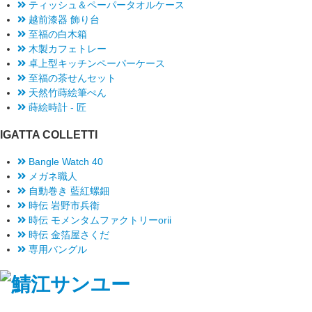
ティッシュ＆ペーパータオルケース
越前漆器 飾り台
至福の白木箱
木製カフェトレー
卓上型キッチンペーパーケース
至福の茶せんセット
天然竹蒔絵筆ぺん
蒔絵時計 - 匠
IGATTA COLLETTI
Bangle Watch 40
メガネ職人
自動巻き 藍紅螺鈿
時伝 岩野市兵衛
時伝 モメンタムファクトリーorii
時伝 金箔屋さくだ
専用バングル