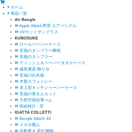
ホーム
商品一覧
Air Bangle
Apple Watch専用 エアバングル
UVカットサングラス
KUNOSUKE
ロールペーパーケース
至福のタンブラー舞桜
至福のタンブラー
ティッシュ＆ペーパータオルケース
越前漆器 飾り台
至福の白木箱
木製カフェトレー
卓上型キッチンペーパーケース
至福の茶せんセット
天然竹蒔絵筆ぺん
蒔絵時計 - 匠
IGATTA COLLETTI
Bangle Watch 40
メガネ職人
自動巻き 藍紅螺鈿