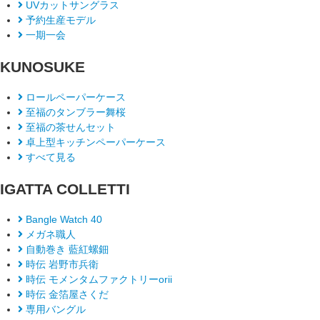
UVカットサングラス
予約生産モデル
一期一会
KUNOSUKE
ロールペーパーケース
至福のタンブラー舞桜
至福の茶せんセット
卓上型キッチンペーパーケース
すべて見る
IGATTA COLLETTI
Bangle Watch 40
メガネ職人
自動巻き 藍紅螺鈿
時伝 岩野市兵衛
時伝 モメンタムファクトリーorii
時伝 金箔屋さくだ
専用バングル