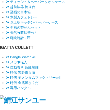
ティッシュ＆ペーパータオルケース
越前漆器 飾り台
至福の白木箱
木製カフェトレー
卓上型キッチンペーパーケース
至福の茶せんセット
天然竹蒔絵筆ぺん
蒔絵時計 - 匠
IGATTA COLLETTI
Bangle Watch 40
メガネ職人
自動巻き 藍紅螺鈿
時伝 岩野市兵衛
時伝 モメンタムファクトリーorii
時伝 金箔屋さくだ
専用バングル