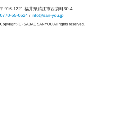
〒916-1221 福井県鯖江市西袋町30-4
0778-65-0624
/
info@san-you.jp
Copyright (C) SABAE SANYOU All rights reserved.