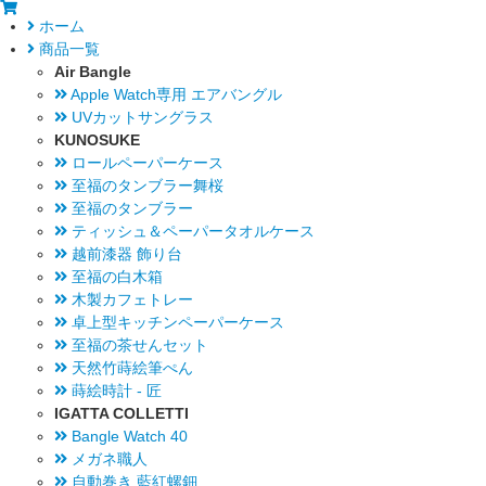
ホーム
商品一覧
Air Bangle
Apple Watch専用 エアバングル
UVカットサングラス
KUNOSUKE
ロールペーパーケース
至福のタンブラー舞桜
至福のタンブラー
ティッシュ＆ペーパータオルケース
越前漆器 飾り台
至福の白木箱
木製カフェトレー
卓上型キッチンペーパーケース
至福の茶せんセット
天然竹蒔絵筆ぺん
蒔絵時計 - 匠
IGATTA COLLETTI
Bangle Watch 40
メガネ職人
自動巻き 藍紅螺鈿