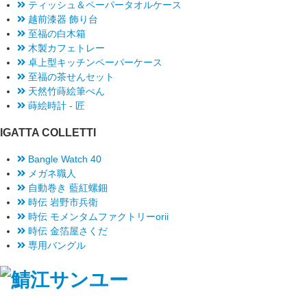
ティッシュ＆ペーパータオルケース
越前漆器 飾り台
至福の白木箱
木製カフェトレー
卓上型キッチンペーパーケース
至福の茶せんセット
天然竹蒔絵筆ぺん
蒔絵時計 - 匠
IGATTA COLLETTI
Bangle Watch 40
メガネ職人
自動巻き 藍紅螺鈿
時伝 岩野市兵衛
時伝 モメンタムファクトリーorii
時伝 金箔屋さくだ
専用バングル