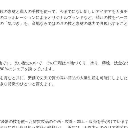
鏡の素材と職人の手技を使って、今までにない新しいアイデアをカタチ
のコラボレーションによるオリジナルブランドなど、鯖江の技をベース
の「気づき」を、産地ならではの匠の技と素材の魅力で具現化すること
の産地です。長い歴史の中で、その工程は木地づくり、塗り、蒔絵、沈金
80％のシェアを誇っています。
を育むと共に、安価で丈夫で質の高い商品の大量生産を可能にしました
きな特徴のひとつと言えます。
越前漆器の技を使った雑貨製品の企画・製造・加工・販売を手がけていま
流れに伴い取り扱う製品が多様化し、近年は、天然木へのクリア塗装や