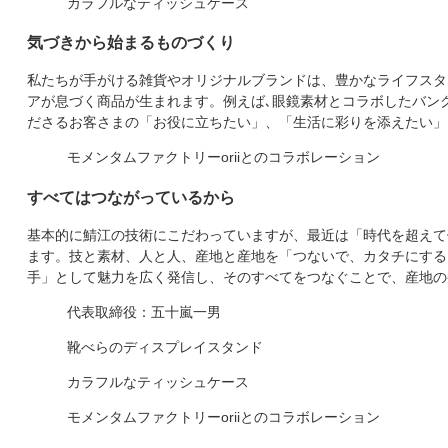
カラフルなティッシュケース
気づきから始まるものづくり
私たちが手がける雑貨やオリジナルブランドは、豊かなライフスタ
アが息づく商品が生まれます。例えば､眼鏡素材とコラボしたバン
ださるお客さまの「お役に立ちたい」、「生活に彩りを添えたい」
モメンタムファクトリーoriiとのコラボレーション
すべてはつながっているから
基本的に鯖江の技術にこだわっていますが、最近は「時代を超えて
ます。技と素材、人と人、産地と産地を「つないで、カタチにする
手」として魅力を広く発信し、そのすべてをつなぐことで、産地の
代表取締役：五十嵐一男
靴べらのディスプレイスタンド
カラフルなティッシュケース
モメンタムファクトリーoriiとのコラボレーション