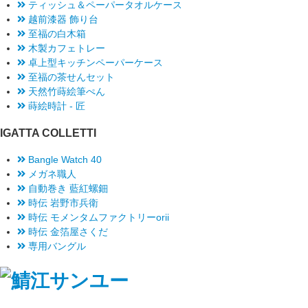
ティッシュ＆ペーパータオルケース
越前漆器 飾り台
至福の白木箱
木製カフェトレー
卓上型キッチンペーパーケース
至福の茶せんセット
天然竹蒔絵筆ぺん
蒔絵時計 - 匠
IGATTA COLLETTI
Bangle Watch 40
メガネ職人
自動巻き 藍紅螺鈿
時伝 岩野市兵衛
時伝 モメンタムファクトリーorii
時伝 金箔屋さくだ
専用バングル