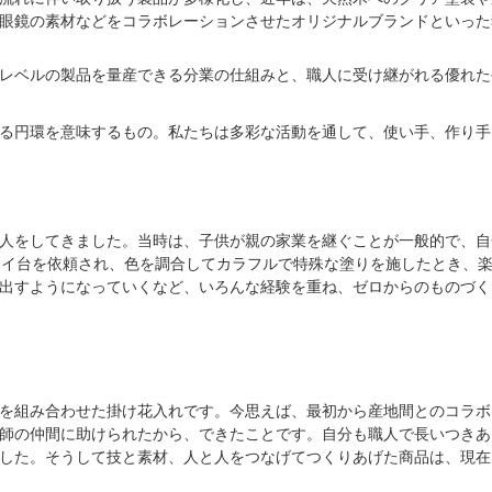
眼鏡の素材などをコラボレーションさせたオリジナルブランドといった
レベルの製品を量産できる分業の仕組みと、職人に受け継がれる優れた
る円環を意味するもの。私たちは多彩な活動を通して、使い手、作り手
人をしてきました。当時は、子供が親の家業を継ぐことが一般的で、自
レイ台を依頼され、色を調合してカラフルで特殊な塗りを施したとき、
出すようになっていくなど、いろんな経験を重ね、ゼロからのものづく
を組み合わせた掛け花入れです。今思えば、最初から産地間とのコラボ
師の仲間に助けられたから、できたことです。自分も職人で長いつきあ
した。そうして技と素材、人と人をつなげてつくりあげた商品は、現在