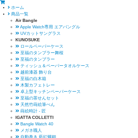
ホーム
商品一覧
Air Bangle
Apple Watch専用 エアバングル
UVカットサングラス
KUNOSUKE
ロールペーパーケース
至福のタンブラー舞桜
至福のタンブラー
ティッシュ＆ペーパータオルケース
越前漆器 飾り台
至福の白木箱
木製カフェトレー
卓上型キッチンペーパーケース
至福の茶せんセット
天然竹蒔絵筆ぺん
蒔絵時計 - 匠
IGATTA COLLETTI
Bangle Watch 40
メガネ職人
自動巻き 藍紅螺鈿