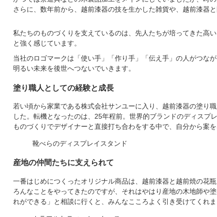
さらに、数年前から、越前漆器の技を生かした雑貨や、越前漆器と
私たちのものづくりを支えているのは、先人たちが培ってきた高い
と強く感じています。
当社のロゴマークは「使い手」「作り手」「伝え手」の人がつなが
明るい未来を後世へつないでいきます。
塗り職人としての経験と成長
若い頃から家業である株式会社サンユーに入り、越前漆器の塗り職
した。転機となったのは、25年程前。世界的ブランドのディスプ
ものづくりでデザイナーと直接打ち合わをする中で、自分から案を
靴べらのディスプレイスタンド
産地の仲間たちに支えられて
一番はじめにつくったオリジナル商品は、越前漆器と越前焼の花瓶
ろんなことをやってきたのですが、それはやはり産地の木地師や塗
れができる」と相談に行くと、みんなこころよく引き受けてくれま