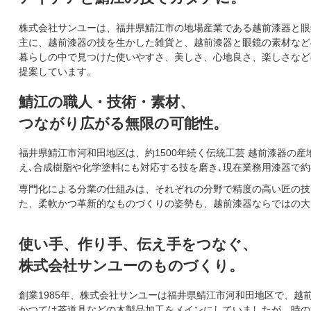
株式会社サンユーは、福井県鯖江市の地場産業である越前漆器と眼
主に、越前漆器の技を生かした雑貨と、越前漆器と眼鏡の素材など
暮らしの中で見つけた使いやすさ、美しさ、心地良さ、楽しさなど
提案しています。
鯖江の職人・技術・素材、
つながり広がる無限の可能性。
福井県鯖江市河和田地区は、約1500年続く伝統工芸 越前漆器
え､合成樹脂や化学塗料にも対応する技を磨き､現在業務用漆器で約
専門化による分業の仕組みは、それぞれの分野で精度の高い匠の技
た、柔軟かつ革新的なものづくりの姿勢も、越前漆器ならではの大
使い手、作り手、伝え手をつなぐ、
株式会社サンユーのものづくり。
創業1985年、株式会社サンユーは福井県鯖江市河和田地区で、
かつては茶道具などの木製品加工をメインにしていましたが、時の