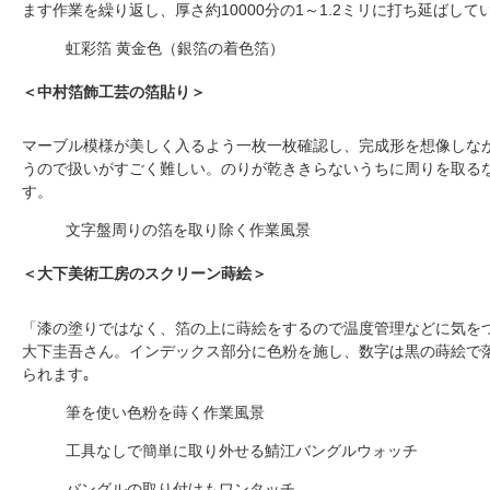
ます作業を繰り返し、厚さ約10000分の1～1.2ミリに打ち延ば
虹彩箔 黄金色（銀箔の着色箔）
＜中村箔飾工芸の箔貼り＞
マーブル模様が美しく入るよう一枚一枚確認し、完成形を想像しな
うので扱いがすごく難しい。のりが乾ききらないうちに周りを取る
す。
文字盤周りの箔を取り除く作業風景
＜大下美術工房のスクリーン蒔絵＞
「漆の塗りではなく、箔の上に蒔絵をするので温度管理などに気を
大下圭吾さん。インデックス部分に色粉を施し、数字は黒の蒔絵で
られます｡
筆を使い色粉を蒔く作業風景
工具なしで簡単に取り外せる鯖江バングルウォッチ
バングルの取り付けもワンタッチ。