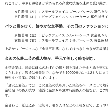
れこそが丁寧さと緻密さが求められる高度な技術を連綿と受け継ぎ
女性着用（左）：スモールフェイス ゴールドケース 草色 M
男性着用（右）：ビッグフェイス シルバーケース 草色 Mサ
パッと目をひく、鮮やかな文字盤。その日のファッション
男性着用（左）：ビッグフェイス シルバーケース 黄金色 M
女性着用（右）：スモールフェイス シルバーケース 黄金色 
上品かつゴージャスな『金沢五彩箔』ならではのきらめきが高級感
金沢の伝統工芸の職人技が、手元で美しく時を刻む。
金箔金箔は、純金にほんのわずかの銀と銅を加えた合金と紙を交互に
くられます。製造は分業制で、なかでも10000分の1～1.2ミリに
無形文化遺産に登録されています。
『金沢五彩箔』では、この金箔の技を用いた銀箔をベースにして着
金箔貼りの職人技や、漆器に金銀粉を施す蒔絵職人の技など、この
す。
金合わせ、紙仕込み、澄切り、引き入れなどの工程を経て、ようや