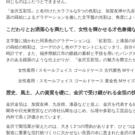
同じものはふたつとできません。
『金沢五彩箔』と名付けたカラフルな5つの色彩は、加賀友禅や九
器の蒔絵によるグラデーションを施した文字盤の光彩は、角度によ
こだわりとお洒落心を満たして、女性を輝かせる才色兼備
文字盤に描かれた同系色のグラデーションは、「虹彩箔」と漆器の
の蒔絵の粉彩は、コーデのさし色やアクセントにもピッタリ。自分
時計です。また、福井県鯖江市の眼鏡の素材と手技を用いたバング
きのある鏡面のような仕上がりが、『金沢五彩箔』の魅力を際立た
女性着用 / スモールフェイス ゴールドケース 古代紫色 Mサイ
女性着用：スモールフェイス ゴールドケース 黄金色 Mサイズ
歴史、風土、人の資質を礎に、金沢で受け継がれる金箔の
金沢金箔は、加賀友禅、九谷焼、漆器などと並ぶ、金沢を代表する伝
閣寺や日光東照宮などの寺社仏閣をはじめ、仏壇や多彩な工芸品な
内外で高く評価されています。
金沢で製箔業が栄えたのは、大きく2つの理由があります。ひとつ
製造に重要な箔打紙づくりに欠かせない良質の水に恵まれた金沢の