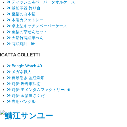
ティッシュ＆ペーパータオルケース
越前漆器 飾り台
至福の白木箱
木製カフェトレー
卓上型キッチンペーパーケース
至福の茶せんセット
天然竹蒔絵筆ぺん
蒔絵時計 - 匠
IGATTA COLLETTI
Bangle Watch 40
メガネ職人
自動巻き 藍紅螺鈿
時伝 岩野市兵衛
時伝 モメンタムファクトリーorii
時伝 金箔屋さくだ
専用バングル