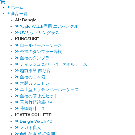
ホーム
商品一覧
Air Bangle
Apple Watch専用 エアバングル
UVカットサングラス
KUNOSUKE
ロールペーパーケース
至福のタンブラー舞桜
至福のタンブラー
ティッシュ＆ペーパータオルケース
越前漆器 飾り台
至福の白木箱
木製カフェトレー
卓上型キッチンペーパーケース
至福の茶せんセット
天然竹蒔絵筆ぺん
蒔絵時計 - 匠
IGATTA COLLETTI
Bangle Watch 40
メガネ職人
自動巻き 藍紅螺鈿