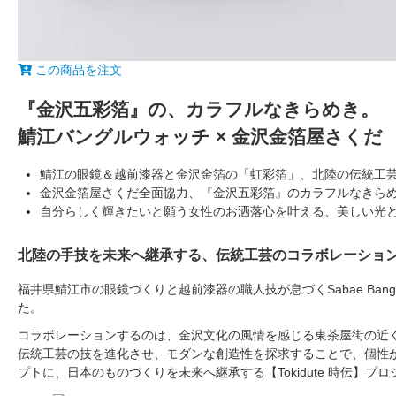
この商品を注文
『金沢五彩箔』の、カラフルなきらめき。
鯖江バングルウォッチ × 金沢金箔屋さくだ
鯖江の眼鏡＆越前漆器と金沢金箔の「虹彩箔」、北陸の伝統工
金沢金箔屋さくだ全面協力、『金沢五彩箔』のカラフルなきら
自分らしく輝きたいと願う女性のお洒落心を叶える、美しい光
北陸の手技を未来へ継承する、伝統工芸のコラボレーション。Sab
福井県鯖江市の眼鏡づくりと越前漆器の職人技が息づくSabae Bang
た。
コラボレーションするのは、金沢文化の風情を感じる東茶屋街の近
伝統工芸の技を進化させ、モダンな創造性を探求することで、個性
プトに、日本のものづくりを未来へ継承する【Tokidute 時伝】プ