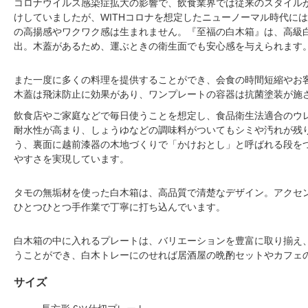
コロナウイルス感染症拡大の影響で、飲食業界では従来のスタイル
けしていましたが、WITHコロナを想定したニューノーマル時代に
の高揚感やワクワク感は生まれません。『至福の白木箱』は、高級
出。木蓋があるため、運ぶときの衛生面でも安心感を与えられます
また一度に多くの料理を提供することができ、会食の時間短縮やお
木蓋は飛沫防止に効果があり、ワンプレートの容器は抗菌塗装が施
飲食店やご家庭などで毎日使うことを想定し、食品衛生法適合のウ
耐水性が高まり、しょうゆなどの調味料がついてもシミや汚れが残
う、裏面に越前漆器の木地づくりで「かけおとし」と呼ばれる段を
やすさを実現しています。
タモの無垢材を使った白木箱は、高品質で清楚なデザイン。アクセ
ひとつひとつ手作業で丁寧に打ち込んでいます。
白木箱の中に入れるプレートは、バリエーションを豊富に取り揃え
うことができ、白木トレーにのせれば居酒屋の晩酌セットやカフェ
サイズ