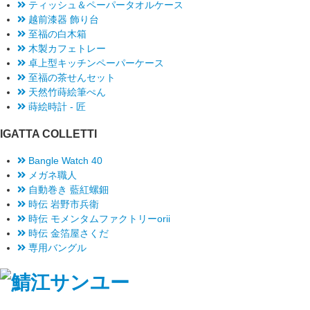
ティッシュ＆ペーパータオルケース
越前漆器 飾り台
至福の白木箱
木製カフェトレー
卓上型キッチンペーパーケース
至福の茶せんセット
天然竹蒔絵筆ぺん
蒔絵時計 - 匠
IGATTA COLLETTI
Bangle Watch 40
メガネ職人
自動巻き 藍紅螺鈿
時伝 岩野市兵衛
時伝 モメンタムファクトリーorii
時伝 金箔屋さくだ
専用バングル