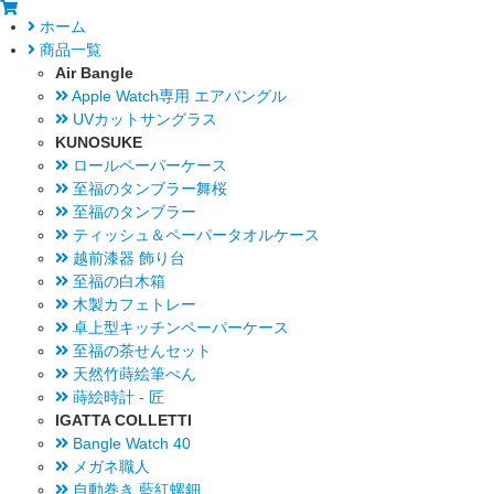
ホーム
商品一覧
Air Bangle
Apple Watch専用 エアバングル
UVカットサングラス
KUNOSUKE
ロールペーパーケース
至福のタンブラー舞桜
至福のタンブラー
ティッシュ＆ペーパータオルケース
越前漆器 飾り台
至福の白木箱
木製カフェトレー
卓上型キッチンペーパーケース
至福の茶せんセット
天然竹蒔絵筆ぺん
蒔絵時計 - 匠
IGATTA COLLETTI
Bangle Watch 40
メガネ職人
自動巻き 藍紅螺鈿