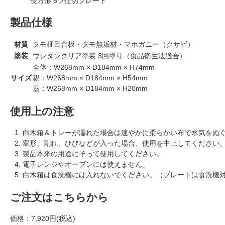
長方形 6ツ仕切プレート
製品仕様
材質
タモ柾目合板・タモ無垢材・マホガニー（クサビ）
塗装
ウレタンクリア塗装 3回塗り（食品衛生法適合）
全体：W268mm × D184mm × H74mm
サイズ
親：W268mm × D184mm × H54mm
蓋：W268mm × D184mm × H20mm
使用上の注意
白木箱＆トレーが濡れた場合は速やかに柔らかい布で水気をぬ
変形、割れ、ひびなどが入った場合、使用を中止してください
製品本来の用途にそって使用してください。
電子レンジやオーブンには使えません。
白木箱は食洗機には入れないでください。（プレートは食洗機
ご注文はこちらから
価格：
7,920円(税込)