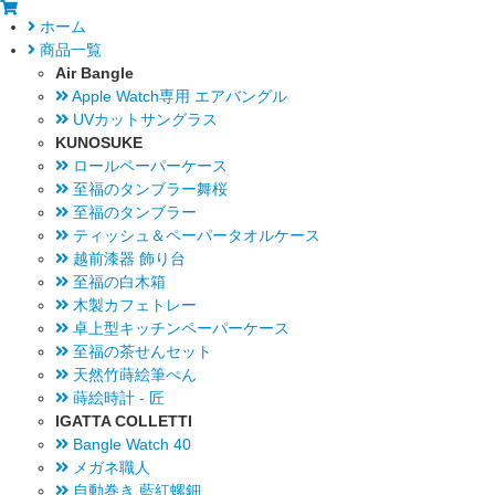
ホーム
商品一覧
Air Bangle
Apple Watch専用 エアバングル
UVカットサングラス
KUNOSUKE
ロールペーパーケース
至福のタンブラー舞桜
至福のタンブラー
ティッシュ＆ペーパータオルケース
越前漆器 飾り台
至福の白木箱
木製カフェトレー
卓上型キッチンペーパーケース
至福の茶せんセット
天然竹蒔絵筆ぺん
蒔絵時計 - 匠
IGATTA COLLETTI
Bangle Watch 40
メガネ職人
自動巻き 藍紅螺鈿