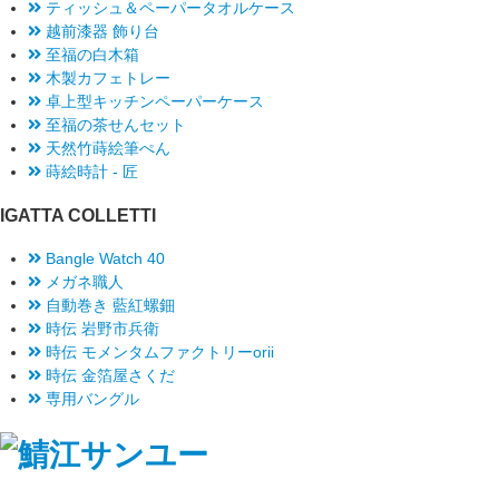
ティッシュ＆ペーパータオルケース
越前漆器 飾り台
至福の白木箱
木製カフェトレー
卓上型キッチンペーパーケース
至福の茶せんセット
天然竹蒔絵筆ぺん
蒔絵時計 - 匠
IGATTA COLLETTI
Bangle Watch 40
メガネ職人
自動巻き 藍紅螺鈿
時伝 岩野市兵衛
時伝 モメンタムファクトリーorii
時伝 金箔屋さくだ
専用バングル