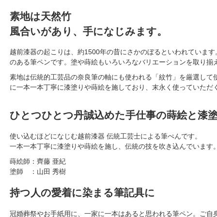
素地は天然竹
風合いがあり、手になじみます。
越前漆器の起こりは、約1500年の昔にさかのぼるといわれていま
のある筆ペンです。塗や蒔絵もいろいろなバリエーションを取り揃
素地は伝統的工芸品の奈良筆の軸にも使われる「紋竹」を厳選して
に一本一本丁寧に漆塗りや蒔絵を施しており、末永く使っていただ
ひとつひとつ丹誠込めた手仕事の蒔絵と漆
使い込むほどになじむ越前漆器 伝統工芸士による筆ぺんです。
一本一本丁寧に漆塗りや蒔絵を施し、伝統の技を吹き込んでいます
蒔絵師：齊藤 亜紀
塗師 ：山田 秀樹
持つ人の愛着に染まる筆記具に
冠婚葬祭やお手紙用に、一家に一本はあると思われる筆ペン。ご自