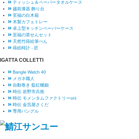
ティッシュ＆ペーパータオルケース
越前漆器 飾り台
至福の白木箱
木製カフェトレー
卓上型キッチンペーパーケース
至福の茶せんセット
天然竹蒔絵筆ぺん
蒔絵時計 - 匠
IGATTA COLLETTI
Bangle Watch 40
メガネ職人
自動巻き 藍紅螺鈿
時伝 岩野市兵衛
時伝 モメンタムファクトリーorii
時伝 金箔屋さくだ
専用バングル