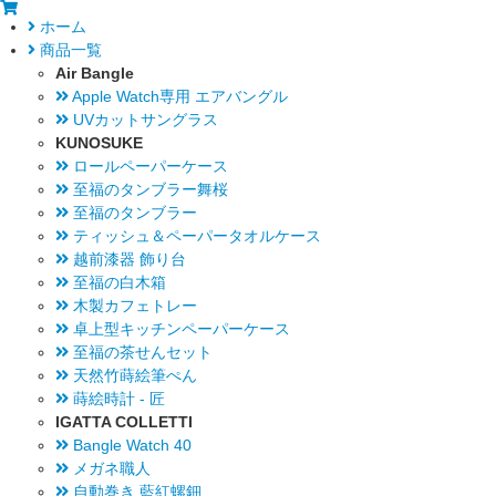
ホーム
商品一覧
Air Bangle
Apple Watch専用 エアバングル
UVカットサングラス
KUNOSUKE
ロールペーパーケース
至福のタンブラー舞桜
至福のタンブラー
ティッシュ＆ペーパータオルケース
越前漆器 飾り台
至福の白木箱
木製カフェトレー
卓上型キッチンペーパーケース
至福の茶せんセット
天然竹蒔絵筆ぺん
蒔絵時計 - 匠
IGATTA COLLETTI
Bangle Watch 40
メガネ職人
自動巻き 藍紅螺鈿