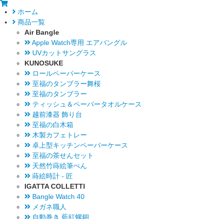
ホーム
商品一覧
Air Bangle
Apple Watch専用 エアバングル
UVカットサングラス
KUNOSUKE
ロールペーパーケース
至福のタンブラー舞桜
至福のタンブラー
ティッシュ＆ペーパータオルケース
越前漆器 飾り台
至福の白木箱
木製カフェトレー
卓上型キッチンペーパーケース
至福の茶せんセット
天然竹蒔絵筆ぺん
蒔絵時計 - 匠
IGATTA COLLETTI
Bangle Watch 40
メガネ職人
自動巻き 藍紅螺鈿