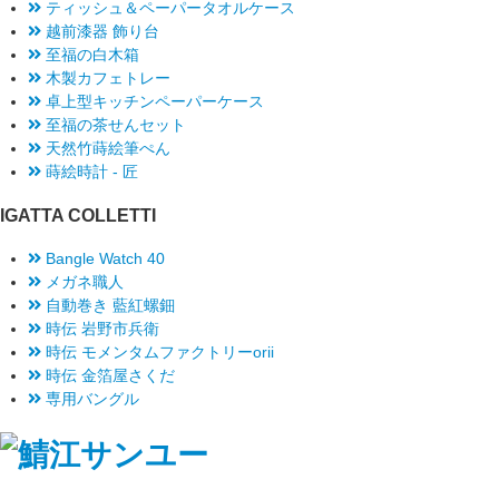
ティッシュ＆ペーパータオルケース
越前漆器 飾り台
至福の白木箱
木製カフェトレー
卓上型キッチンペーパーケース
至福の茶せんセット
天然竹蒔絵筆ぺん
蒔絵時計 - 匠
IGATTA COLLETTI
Bangle Watch 40
メガネ職人
自動巻き 藍紅螺鈿
時伝 岩野市兵衛
時伝 モメンタムファクトリーorii
時伝 金箔屋さくだ
専用バングル