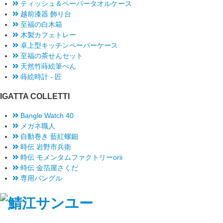
ティッシュ＆ペーパータオルケース
越前漆器 飾り台
至福の白木箱
木製カフェトレー
卓上型キッチンペーパーケース
至福の茶せんセット
天然竹蒔絵筆ぺん
蒔絵時計 - 匠
IGATTA COLLETTI
Bangle Watch 40
メガネ職人
自動巻き 藍紅螺鈿
時伝 岩野市兵衛
時伝 モメンタムファクトリーorii
時伝 金箔屋さくだ
専用バングル