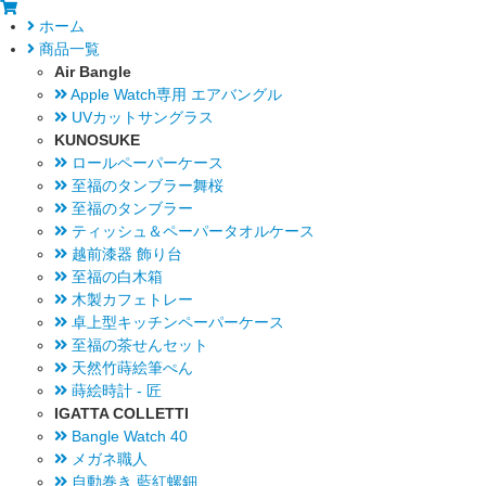
ホーム
商品一覧
Air Bangle
Apple Watch専用 エアバングル
UVカットサングラス
KUNOSUKE
ロールペーパーケース
至福のタンブラー舞桜
至福のタンブラー
ティッシュ＆ペーパータオルケース
越前漆器 飾り台
至福の白木箱
木製カフェトレー
卓上型キッチンペーパーケース
至福の茶せんセット
天然竹蒔絵筆ぺん
蒔絵時計 - 匠
IGATTA COLLETTI
Bangle Watch 40
メガネ職人
自動巻き 藍紅螺鈿