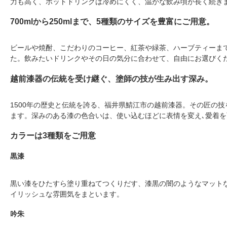
力も高く、ホットドリンクは冷めにくく、温かな飲み頃が長く続き
700mlから250mlまで、5種類のサイズを豊富にご用意。
ビールや焼酎、こだわりのコーヒー、紅茶や緑茶、ハーブティーま
た。飲みたいドリンクやその日の気分に合わせて、自由にお選びく
越前漆器の伝統を受け継ぐ、塗師の技が生み出す深み。
1500年の歴史と伝統を誇る、福井県鯖江市の越前漆器。その匠の
ます。深みのある漆の色合いは、使い込むほどに表情を変え､愛着を
カラーは3種類をご用意
黒漆
黒い漆をひたすら塗り重ねてつくりだす、漆黒の闇のようなマット
イリッシュな雰囲気をまといます。
吟朱