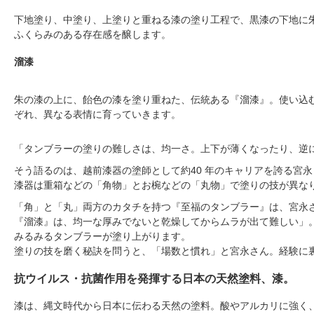
下地塗り、中塗り、上塗りと重ねる漆の塗り工程で、黒漆の下地に
ふくらみのある存在感を醸します。
溜漆
朱の漆の上に、飴色の漆を塗り重ねた、伝統ある『溜漆』。使い込
ぞれ、異なる表情に育っていきます。
「タンブラーの塗りの難しさは、均一さ。上下が薄くなったり、逆
そう語るのは、越前漆器の塗師として約40 年のキャリアを誇る宮永
漆器は重箱などの「角物」とお椀などの「丸物」で塗りの技が異な
「角」と「丸」両方のカタチを持つ『至福のタンブラー』は、宮永
『溜漆』は、均一な厚みでないと乾燥してからムラが出て難しい」
みるみるタンブラーが塗り上がります。
塗りの技を磨く秘訣を問うと、「場数と慣れ」と宮永さん。経験に
抗ウイルス・抗菌作用を発揮する日本の天然塗料、漆。
漆は、縄文時代から日本に伝わる天然の塗料。酸やアルカリに強く