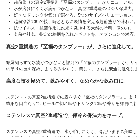
越前塗りの真空2重構造『至福のタンブラー』がリニューアル。
氷が溶けにくく水滴がつかない、真空2重構造の保冷＆保温力。
好きなドリンクや気分で選べる、5つのサイズバリエーション。
越前漆器の匠の技、時とともに表情を変える越前塗りの味わい
抗ウイルス・抗菌作用に効果を発揮する天然の塗料、漆の力。
名前や社名、指定の絵柄を入れたギフトを、オプションで対応
真空2重構造の『至福のタンブラー』が、さらに進化して。
結露知らずで水滴がつかないと評判の『至福のタンブラー』が、サ
の塗りの技を深め、より飲みやすく、美しく、さらに安全に進化し
高度な技を極めて、飲みやすく、なめらかな飲み口に。
ステンレスの真空2重構造で結露を防ぐ『至福のタンブラー』。よ
繊細な口当たりで､ビールの切れ味やドリンクの味や香りを鮮明に楽
ステンレスの真空2重構造で、保冷＆保温力をキープ。
ステンレスの真空2重構造で、氷が溶けにくく、冷たいままの美味