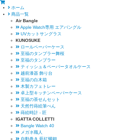
ホーム
商品一覧
Air Bangle
Apple Watch専用 エアバングル
UVカットサングラス
KUNOSUKE
ロールペーパーケース
至福のタンブラー舞桜
至福のタンブラー
ティッシュ＆ペーパータオルケース
越前漆器 飾り台
至福の白木箱
木製カフェトレー
卓上型キッチンペーパーケース
至福の茶せんセット
天然竹蒔絵筆ぺん
蒔絵時計 - 匠
IGATTA COLLETTI
Bangle Watch 40
メガネ職人
自動巻き 藍紅螺鈿