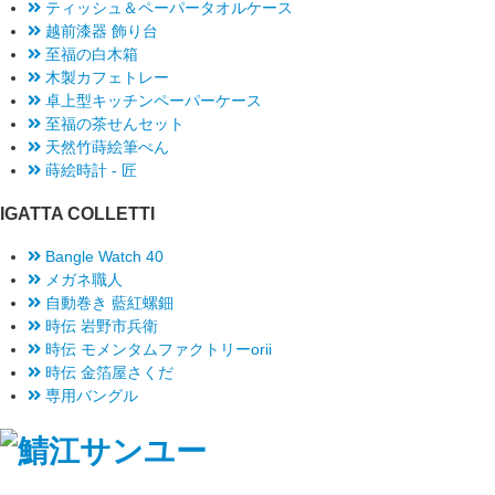
ティッシュ＆ペーパータオルケース
越前漆器 飾り台
至福の白木箱
木製カフェトレー
卓上型キッチンペーパーケース
至福の茶せんセット
天然竹蒔絵筆ぺん
蒔絵時計 - 匠
IGATTA COLLETTI
Bangle Watch 40
メガネ職人
自動巻き 藍紅螺鈿
時伝 岩野市兵衛
時伝 モメンタムファクトリーorii
時伝 金箔屋さくだ
専用バングル