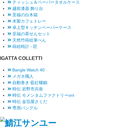
ティッシュ＆ペーパータオルケース
越前漆器 飾り台
至福の白木箱
木製カフェトレー
卓上型キッチンペーパーケース
至福の茶せんセット
天然竹蒔絵筆ぺん
蒔絵時計 - 匠
IGATTA COLLETTI
Bangle Watch 40
メガネ職人
自動巻き 藍紅螺鈿
時伝 岩野市兵衛
時伝 モメンタムファクトリーorii
時伝 金箔屋さくだ
専用バングル