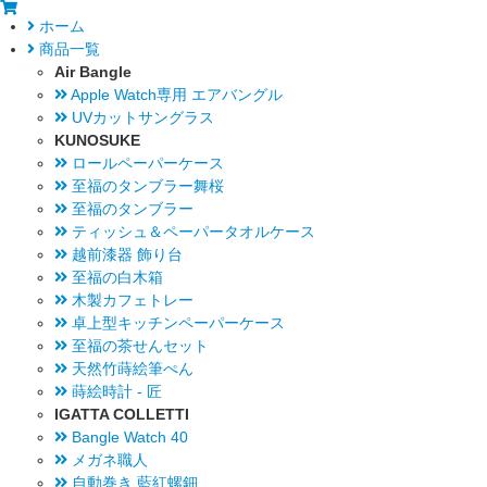
ホーム
商品一覧
Air Bangle
Apple Watch専用 エアバングル
UVカットサングラス
KUNOSUKE
ロールペーパーケース
至福のタンブラー舞桜
至福のタンブラー
ティッシュ＆ペーパータオルケース
越前漆器 飾り台
至福の白木箱
木製カフェトレー
卓上型キッチンペーパーケース
至福の茶せんセット
天然竹蒔絵筆ぺん
蒔絵時計 - 匠
IGATTA COLLETTI
Bangle Watch 40
メガネ職人
自動巻き 藍紅螺鈿