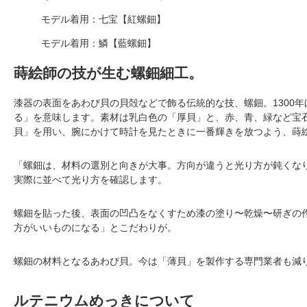
モデル着用：七宝【紅螺鈿】
モデル着用：鱗【藍螺鈿】
蒔絵師の技が生む螺鈿細工。
漆器の表面をあわび貝の貝殻などで飾る伝統的な技、螺鈿。1300
る」を意味します。素材は乳白色の「厚貝」と、赤、青、緑など宝石
貝」を用い、腕にかけて時計を見たときに一番輝きを放つよう、蒔
「螺鈿は、材料の選別と向きが大事。方向が違うと光り方が鈍くな
実際に並べて光り方を確認します。
螺鈿を貼った後、表面の凹凸をなくすため漆の塗り〜乾燥〜研ぎの
方がいいものになる」とこだわりが。
螺鈿の材料となるあわび貝。今は「薄貝」を製作する専門業者も減
ルテニウムめっきについて