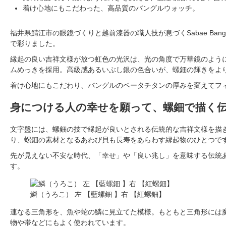
着け心地にもこだわった、高品質のバングルウォッチ。
福井県鯖江市の眼鏡づくりと越前漆器の職人技が息づくSabae Ban
で彩りました。
縁起の良い吉祥文様が放つ虹色の光沢は、光の角度で万華鏡のよう
ムめっきを採用。高級感あるいぶし銀の色合いが、螺鈿の輝きをよ
着け心地にもこだわり、バングルのベータチタンの厚みを変えてフ
身につける人の幸せを願って、螺鈿で描く
文字盤には、螺鈿の技で縁起が良いとされる伝統的な吉祥文様を描
り、螺鈿の素材となるあわび貝も長寿をあらわす縁起物のひとつで
先が見えない不安な時代、「幸せ」や「良い兆し」を意味する伝統
す。
鱗（うろこ） 左 【藍螺鈿 】右 【紅螺鈿】
連なる三角形を、魚や蛇の鱗に見立てた模様。もともと三角形には
物や帯などにもよく使われています。