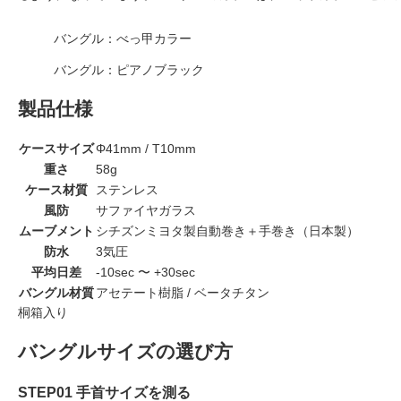
バングル：べっ甲カラー
バングル：ピアノブラック
製品仕様
ケースサイズ
Φ41mm / T10mm
重さ
58g
ケース材質
ステンレス
風防
サファイヤガラス
ムーブメント
シチズンミヨタ製自動巻き＋手巻き（日本製）
防水
3気圧
平均日差
-10sec 〜 +30sec
バングル材質
アセテート樹脂 / ベータチタン
桐箱入り
バングルサイズの選び方
STEP01 手首サイズを測る