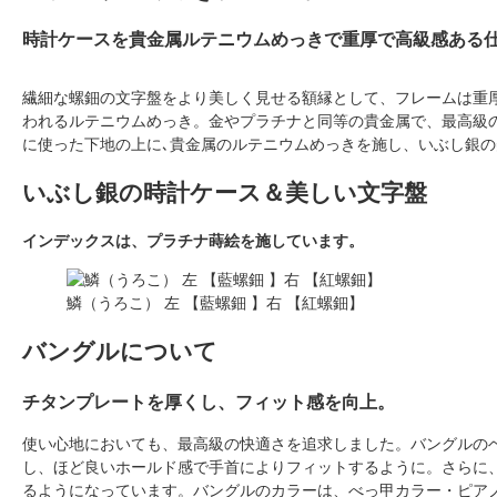
時計ケースを貴金属ルテニウムめっきで重厚で高級感ある
繊細な螺鈿の文字盤をより美しく見せる額縁として、フレームは重
われるルテニウムめっき。金やプラチナと同等の貴金属で、最高級
に使った下地の上に､貴金属のルテニウムめっきを施し、いぶし銀
いぶし銀の時計ケース＆美しい文字盤
インデックスは、プラチナ蒔絵を施しています。
鱗（うろこ） 左 【藍螺鈿 】右 【紅螺鈿】
バングルについて
チタンプレートを厚くし、フィット感を向上。
使い心地においても、最高級の快適さを追求しました。バングルのベー
し、ほど良いホールド感で手首によりフィットするように。さらに
るようになっています。バングルのカラーは、べっ甲カラー・ピア