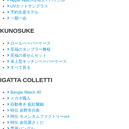
UVカットサングラス
予約生産モデル
一期一会
KUNOSUKE
ロールペーパーケース
至福のタンブラー舞桜
至福の茶せんセット
卓上型キッチンペーパーケース
すべて見る
IGATTA COLLETTI
Bangle Watch 40
メガネ職人
自動巻き 藍紅螺鈿
時伝 岩野市兵衛
時伝 モメンタムファクトリーorii
時伝 金箔屋さくだ
専用バングル