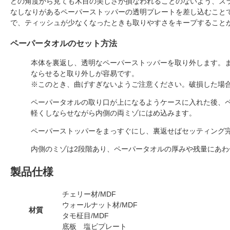
どの角度から見ても木目の美しさが損なわれることのないよう、ス
なしなりがあるペーパーストッパーの透明プレートを差し込むこと
で、ティッシュが少なくなったときも取りやすさをキープすること
ペーパータオルのセット方法
本体を裏返し、透明なペーパーストッパーを取り外します。
ならせると取り外しが容易です。
※このとき、曲げすぎないようご注意ください。破損した場合
ペーパータオルの取り口が上になるようケースに入れた後、
軽くしならせながら内側の両ミゾにはめ込みます。
ペーパーストッパーをまっすぐにし、裏返せばセッティング
内側のミゾは2段階あり、ペーパータオルの厚みや残量にあわ
製品仕様
チェリー材/MDF
ウォールナット材/MDF
材質
タモ柾目/MDF
底板 塩ビプレート