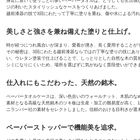
身近に置いて使うことの多いペーパータオルは、どうしても生活感
ジの利いたスタイリッシュなケースをつくりあげました。
越前漆器の技で3回にわたって丁寧に塗りを重ね、傷や水による汚
美しさと強さを兼ね備えた塗りと仕上げ。
時が経つにつれ風合いが深まり、愛着が湧き、長く愛用することが
その秘密は、3回にわたる越前漆器ならではの丁寧な塗りの技にあ
い、ウレタン塗装で仕上げることで、しっとりとした自然な木の質
シミになりにくいため、場所を選ばずに気がねなく普段使いができ
仕入れにもこだわった、天然の銘木。
ペーパータオルケースは、深い色合いのウォールナット、木肌のな
素材となる高級な天然銘木のツキ板は生産・加工の難易度が高く、1
ニランバー社の素材をセレクトしました。信頼のおける目利きが選
ペーパーストッパーで機能美を追求。