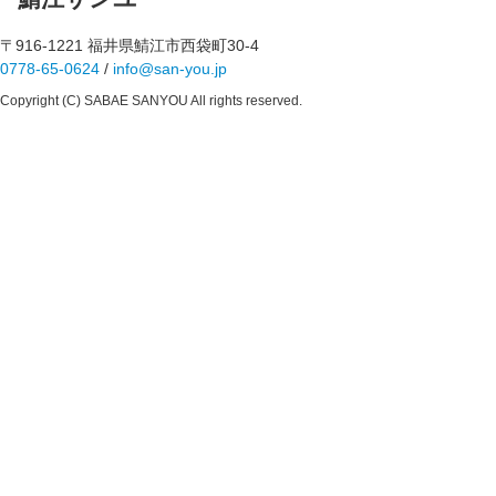
〒916-1221 福井県鯖江市西袋町30-4
0778-65-0624
/
info@san-you.jp
Copyright (C) SABAE SANYOU All rights reserved.