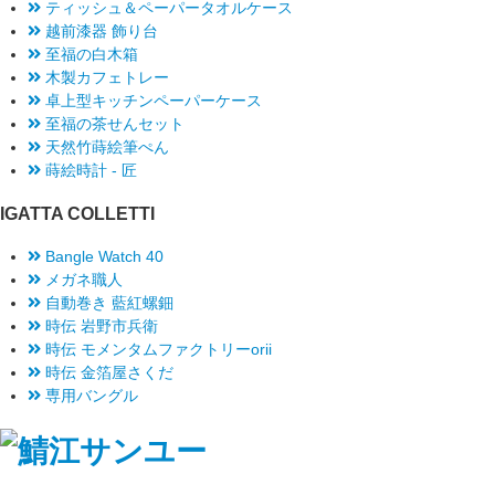
ティッシュ＆ペーパータオルケース
越前漆器 飾り台
至福の白木箱
木製カフェトレー
卓上型キッチンペーパーケース
至福の茶せんセット
天然竹蒔絵筆ぺん
蒔絵時計 - 匠
IGATTA COLLETTI
Bangle Watch 40
メガネ職人
自動巻き 藍紅螺鈿
時伝 岩野市兵衛
時伝 モメンタムファクトリーorii
時伝 金箔屋さくだ
専用バングル