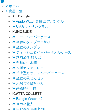
ホーム
商品一覧
Air Bangle
Apple Watch専用 エアバングル
UVカットサングラス
KUNOSUKE
ロールペーパーケース
至福のタンブラー舞桜
至福のタンブラー
ティッシュ＆ペーパータオルケース
越前漆器 飾り台
至福の白木箱
木製カフェトレー
卓上型キッチンペーパーケース
至福の茶せんセット
天然竹蒔絵筆ぺん
蒔絵時計 - 匠
IGATTA COLLETTI
Bangle Watch 40
メガネ職人
自動巻き 藍紅螺鈿