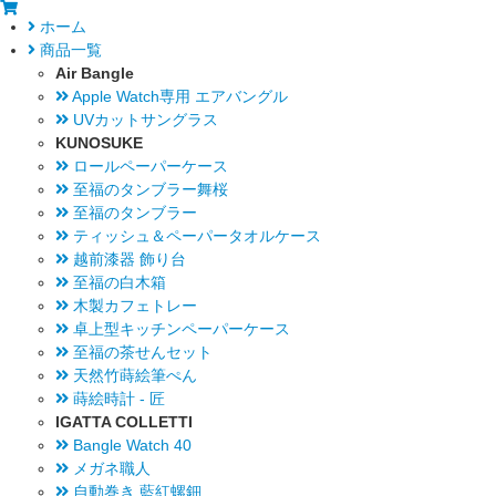
ホーム
商品一覧
Air Bangle
Apple Watch専用 エアバングル
UVカットサングラス
KUNOSUKE
ロールペーパーケース
至福のタンブラー舞桜
至福のタンブラー
ティッシュ＆ペーパータオルケース
越前漆器 飾り台
至福の白木箱
木製カフェトレー
卓上型キッチンペーパーケース
至福の茶せんセット
天然竹蒔絵筆ぺん
蒔絵時計 - 匠
IGATTA COLLETTI
Bangle Watch 40
メガネ職人
自動巻き 藍紅螺鈿