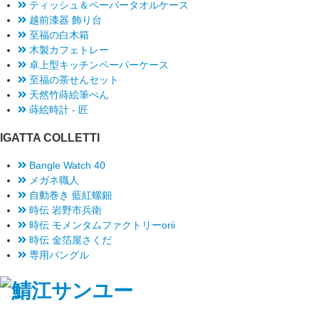
ティッシュ＆ペーパータオルケース
越前漆器 飾り台
至福の白木箱
木製カフェトレー
卓上型キッチンペーパーケース
至福の茶せんセット
天然竹蒔絵筆ぺん
蒔絵時計 - 匠
IGATTA COLLETTI
Bangle Watch 40
メガネ職人
自動巻き 藍紅螺鈿
時伝 岩野市兵衛
時伝 モメンタムファクトリーorii
時伝 金箔屋さくだ
専用バングル